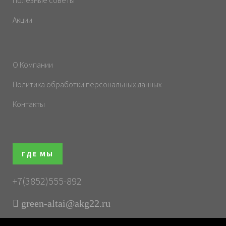
Полезные советы
Акции
О Компании
Политика обработки персональных данных
Контакты
ГДЕ МЫ
+7(3852)555-892
green-altai@akg22.ru